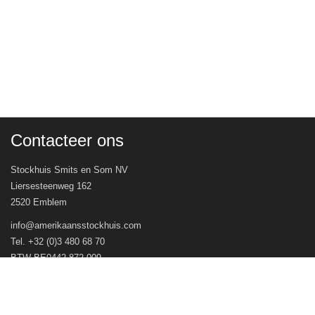
Contacteer ons
Stockhuis Smits en Som NV
Liersesteenweg 162
2520 Emblem
info@amerikaansstockhuis.com
Tel. +32 (0)3 480 68 70
BTW BE0442.872.009
Veel gestelde vragen