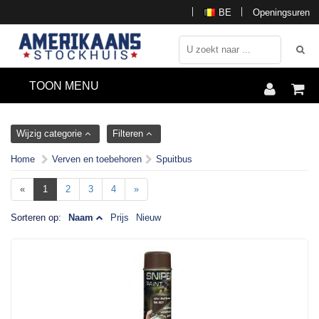
BE
Openingsuren
TOON MENU
Wijzig categorie
Filteren
Home
Verven en toebehoren
Spuitbus
«
1
2
3
4
»
Sorteren op:
Naam
Prijs
Nieuw