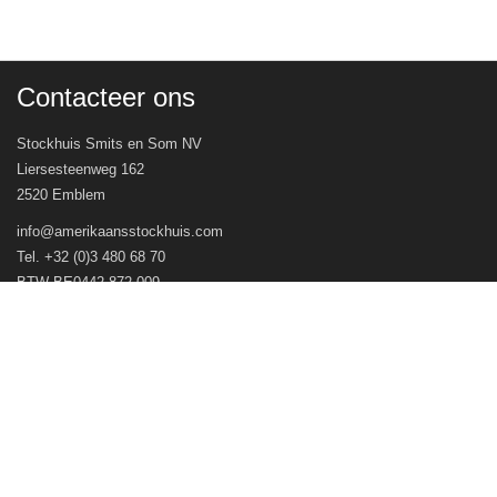
Contacteer ons
Stockhuis Smits en Som NV
Liersesteenweg 162
2520 Emblem
info@amerikaansstockhuis.com
Tel. +32 (0)3 480 68 70
BTW BE0442.872.009
Veel gestelde vragen
Openingsuren
Volg ons op
© Stockhuis Smits en Som NV 2026 - Webwinkel door
WinFakt! e-Commerce