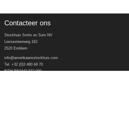
Contacteer ons
Stockhuis Smits en Som NV
Liersesteenweg 162
2520 Emblem
info@amerikaansstockhuis.com
Tel. +32 (0)3 480 68 70
BTW BE0442.872.009
Veel gestelde vragen
Openingsuren
Volg ons op
© Stockhuis Smits en Som NV 2026 - Webwinkel door
WinFakt! e-Commerce