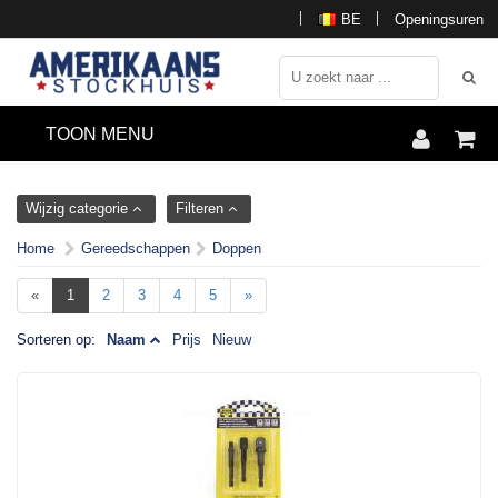
BE
Openingsuren
TOON MENU
Wijzig categorie
Filteren
Home
Gereedschappen
Doppen
«
1
2
3
4
5
»
Sorteren op:
Naam
Prijs
Nieuw