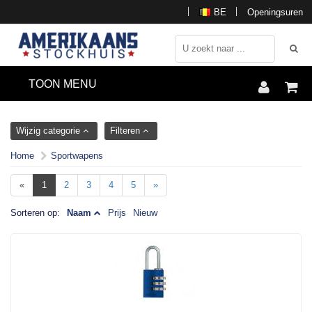
BE
Openingsuren
TOON MENU
Wijzig categorie
Filteren
Home
Sportwapens
«
1
2
3
4
5
»
Sorteren op:
Naam
Prijs
Nieuw