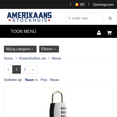
BE
Openingsuren
TOON MENU
Wijzig categorie
Filteren
Home
Kisten/Koffers etc
Nieuw
«
1
2
»
Sorteren op:
Naam
Prijs
Nieuw