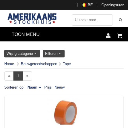
BE
Openingsuren
TOON MENU
Wijzig categorie
Filteren
Home
Bouwgereedschappen
Tape
«
1
»
Sorteren op:
Naam
Prijs
Nieuw