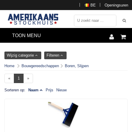
BE
Openingsuren
TOON MENU
Wijzig categorie
Filteren
Home
Bouwgereedschappen
Boren, Slijpen
«
1
»
Sorteren op:
Naam
Prijs
Nieuw