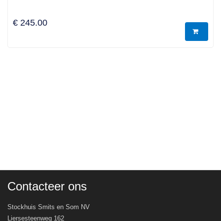
€ 245.00
Contacteer ons
Stockhuis Smits en Som NV
Liersesteenweg 162