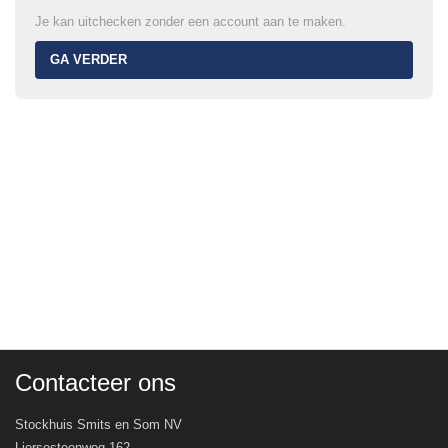
Je kan uitchecken zonder een account aan te maken.
GA VERDER
Contacteer ons
Stockhuis Smits en Som NV
Liersesteenweg 162