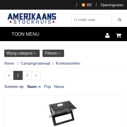
BE
Openingsuren
TOON MENU
Wijzig categorie
Filteren
Home
Campingmateriaal
Kooktoestellen
«
1
2
»
Sorteren op:
Naam
Prijs
Nieuw