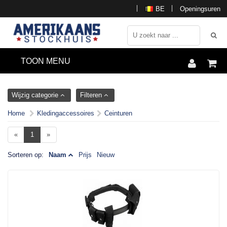
BE
Openingsuren
TOON MENU
Wijzig categorie
Filteren
Home
Kledingaccessoires
Ceinturen
«
1
»
Sorteren op:
Naam
Prijs
Nieuw