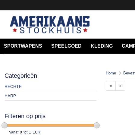
SPORTWAPENS
SPEELGOED
KLEDING
CAMP
Home
Bevest
Categorieën
«
»
RECHTE
HARP
Filteren op prijs
Vanaf
0
tot
1
EUR