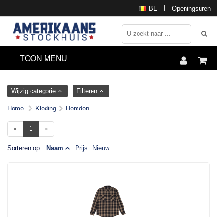
BE
Openingsuren
TOON MENU
Wijzig categorie
Filteren
Home
Kleding
Hemden
«
1
»
Sorteren op:
Naam
Prijs
Nieuw