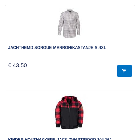
JACHTHEMD SORGUE MARRON/KASTANJE S-4XL
€ 43.50
KINDER HOUTHAKKERS JACK ZWART/ROOD 104-164