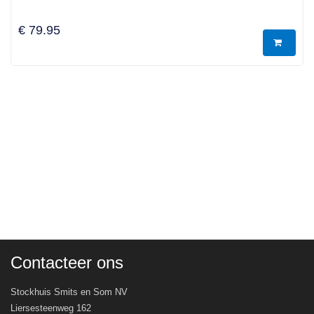
€ 79.95
Contacteer ons
Stockhuis Smits en Som NV
Liersesteenweg 162