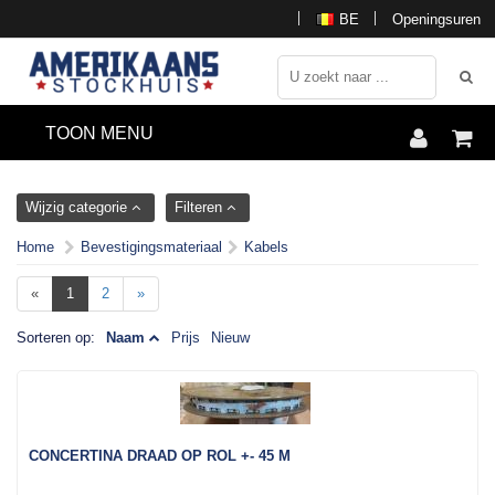
BE
Openingsuren
TOON MENU
Wijzig categorie
Filteren
Home
Bevestigingsmateriaal
Kabels
«
1
2
»
Sorteren op:
Naam
Prijs
Nieuw
CONCERTINA DRAAD OP ROL +- 45 M