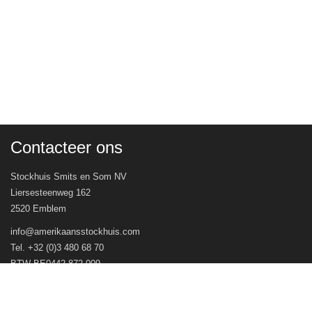
Contacteer ons
Stockhuis Smits en Som NV
Liersesteenweg 162
2520 Emblem
info@amerikaansstockhuis.com
Tel. +32 (0)3 480 68 70
BTW BE0442.872.009
Veel gestelde vragen