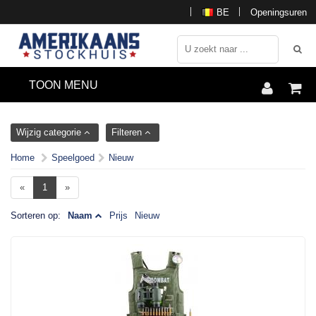
BE
Openingsuren
TOON MENU
Wijzig categorie
Filteren
Home
Speelgoed
Nieuw
«
1
»
Sorteren op:
Naam
Prijs
Nieuw