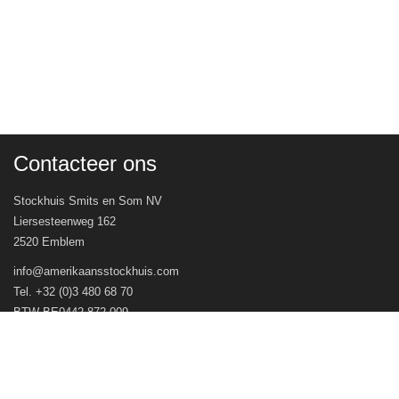
Contacteer ons
Stockhuis Smits en Som NV
Liersesteenweg 162
2520 Emblem
info@amerikaansstockhuis.com
Tel. +32 (0)3 480 68 70
BTW BE0442.872.009
Veel gestelde vragen
Openingsuren