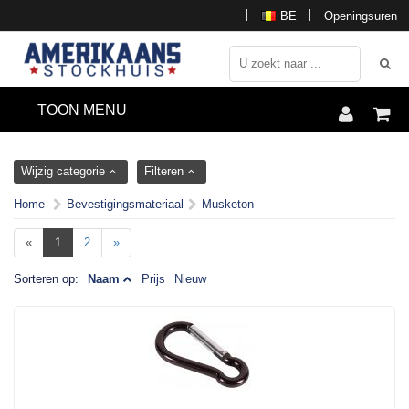
BE
Openingsuren
TOON MENU
Wijzig categorie
Filteren
Home
Bevestigingsmateriaal
Musketon
«
1
2
»
Sorteren op:
Naam
Prijs
Nieuw