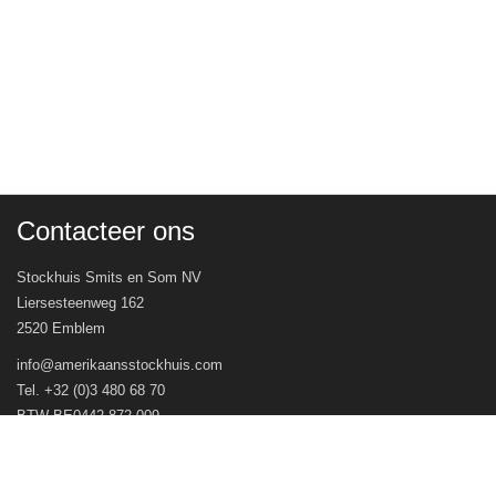
Contacteer ons
Stockhuis Smits en Som NV
Liersesteenweg 162
2520 Emblem
info@amerikaansstockhuis.com
Tel. +32 (0)3 480 68 70
BTW BE0442.872.009
Veel gestelde vragen