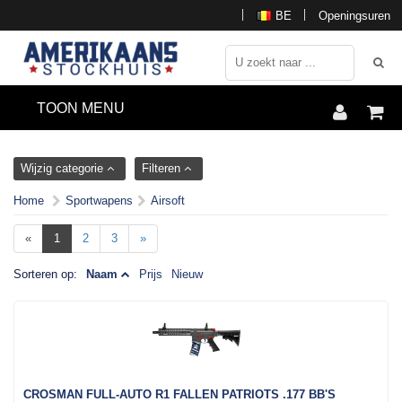
BE
Openingsuren
TOON MENU
Wijzig categorie
Filteren
Home
Sportwapens
Airsoft
«
1
2
3
»
Sorteren op:
Naam
Prijs
Nieuw
CROSMAN FULL-AUTO R1 FALLEN PATRIOTS .177 BB'S