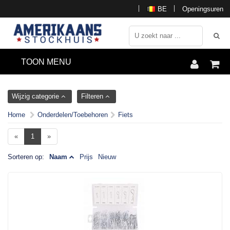
BE
Openingsuren
TOON MENU
Wijzig categorie
Filteren
Home
Onderdelen/Toebehoren
Fiets
«
1
»
Sorteren op:
Naam
Prijs
Nieuw