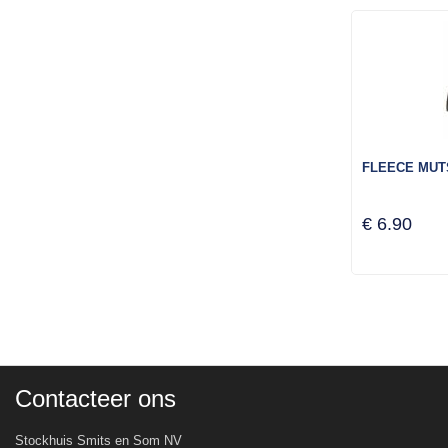
FLEECE MUT
€ 6.90
Contacteer ons
Stockhuis Smits en Som NV