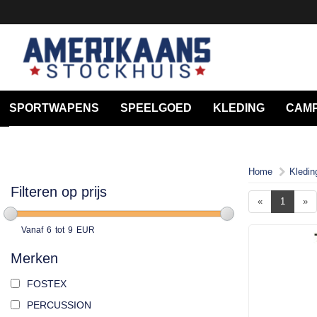
SPORTWAPENS
SPEELGOED
KLEDING
CAMP
Home
Kledin
Filteren op prijs
«
1
»
Vanaf
6
tot
9
EUR
Merken
FOSTEX
PERCUSSION