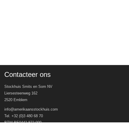
Contacteer ons
Stockhuis Smits en Som NV
Liersesteenweg 162
2520 Emblem
info@amerikaansstockhuis.com
Tel. +32 (0)3 480 68 70
BTW BE0442.872.009