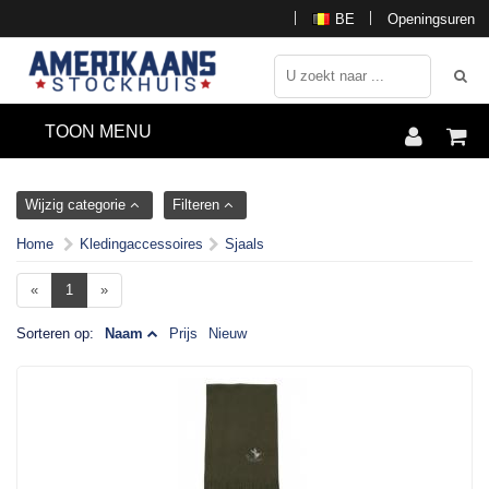
BE
Openingsuren
TOON MENU
Wijzig categorie
Filteren
Home
Kledingaccessoires
Sjaals
«
1
»
Sorteren op:
Naam
Prijs
Nieuw