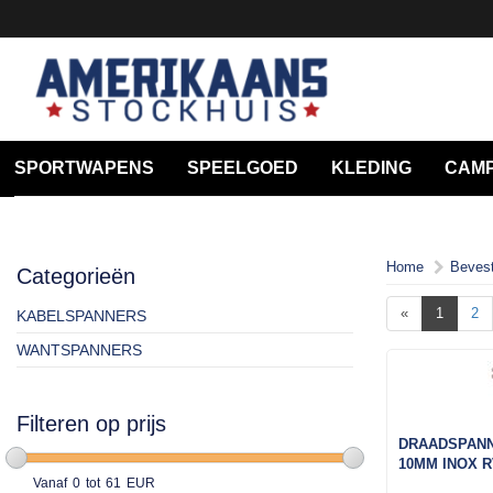
SPORTWAPENS
SPEELGOED
KLEDING
CAMP
Home
Bevest
Categorieën
«
1
2
KABELSPANNERS
WANTSPANNERS
Filteren op prijs
DRAADSPANN
10MM INOX 
Vanaf
0
tot
61
EUR