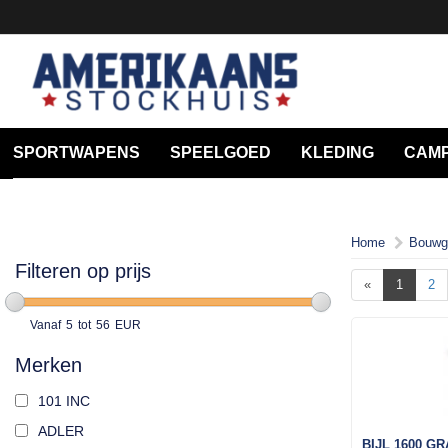
SPORTWAPENS
SPEELGOED
KLEDING
CAMP
Home
Bouwg
Filteren op prijs
«
1
2
Vanaf
5
tot
56
EUR
Merken
101 INC
ADLER
BIJL 1600 G