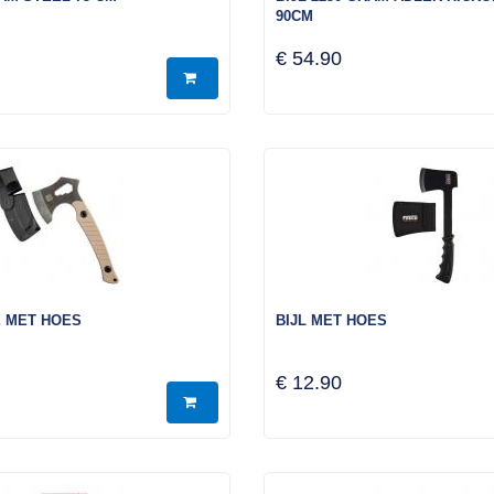
90CM
€ 54.90
E MET HOES
BIJL MET HOES
€ 12.90