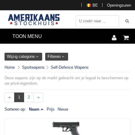
BE
Openingsuren
TOON MENU
Wijzig categorie
Filteren
Home
Sportwapens
Self-Defence Wapens
Deze wapens zijn op de markt gebracht om je legaal te beschermen op
uw privé-eigendom.
«
1
2
»
Sorteren op:
Naam
Prijs
Nieuw