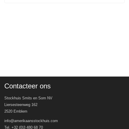
Contacteer ons
Stockhuis Smits en Som NV
Liersesteenweg 162
2520 Emblem
info@amerikaansstockhuis.com
Tel. +32 (0)3 480 68 70