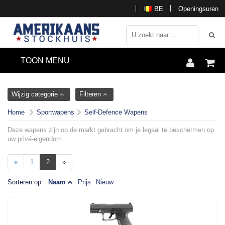
BE
Openingsuren
TOON MENU
Wijzig categorie
Filteren
Home
Sportwapens
Self-Defence Wapens
Deze wapens zijn op de markt gebracht om je legaal te beschermen op
uw privé-eigendom.
«
1
2
»
Sorteren op:
Naam
Prijs
Nieuw