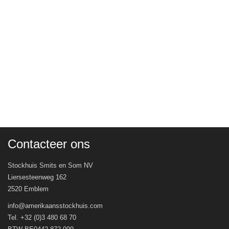
Contacteer ons
Stockhuis Smits en Som NV
Liersesteenweg 162
2520 Emblem
info@amerikaansstockhuis.com
Tel. +32 (0)3 480 68 70