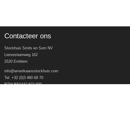
Contacteer ons
Stockhuis Smits en Som NV
Liersesteenweg 162
2520 Emblem
info@amerikaansstockhuis.com
Tel. +32 (0)3 480 68 70
BTW BE0442.872.009
Veel gestelde vragen
Openingsuren
Volg ons op