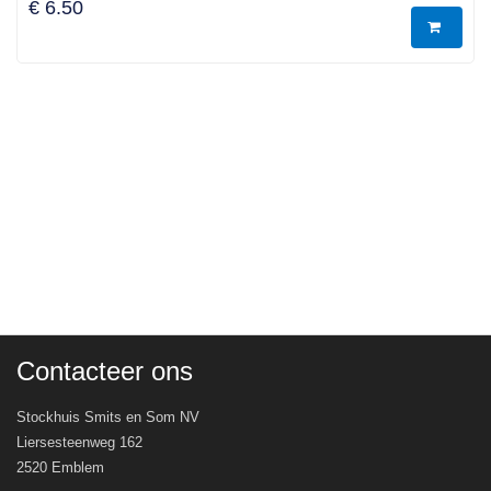
€ 6.50
Contacteer ons
Stockhuis Smits en Som NV
Liersesteenweg 162
2520 Emblem