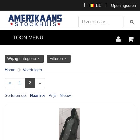
BE
Openingsuren
TOON MENU
Wijzig categorie
Filteren
Home
Voertuigen
«
1
2
»
Sorteren op:
Naam
Prijs
Nieuw