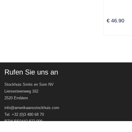
€ 46.90
Rufen Sie uns an
Stockhuis Smits en Som NV
Liersesteenweg 162
2520 Emblem
info@amerikaansstockhuis.com
Tel. +32 (0)3 480 68 70
BTW BE0442.872.009
© Stockhuis Smits en Som NV 2026 - Webwinkel door
WinFakt! e-Commerce