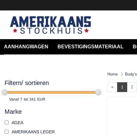
AANHANGWAGEN
BEVESTIGINGSMATERIAAL
B
Home
Body's
Filtern/ sortieren
«
1
2
Vanaf
7
tot
341
EUR
Marke
AGEA
AMERIKAANS LEGER