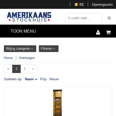
BE
Openingsuren
TOON MENU
Wijzig categorie
Filteren
Home
Voertuigen
«
1
2
»
Sorteren op:
Naam
Prijs
Nieuw