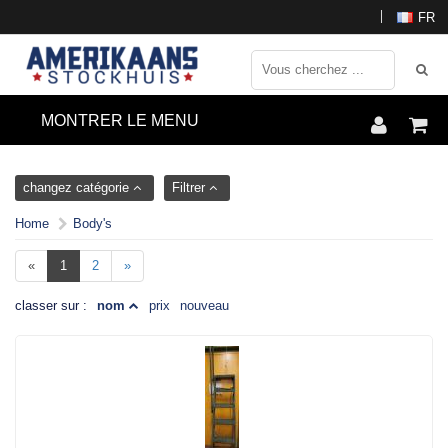
FR
MONTRER LE MENU
changez catégorie
Filtrer
Home
Body's
«
1
2
»
classer sur :
nom
prix
nouveau