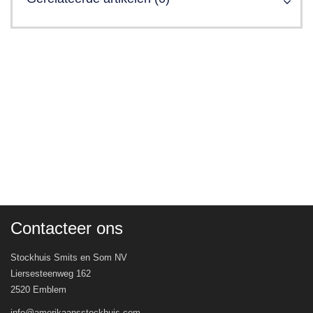
Contacteer ons
Stockhuis Smits en Som NV
Liersesteenweg 162
2520 Emblem
info@amerikaansstockhuis.com