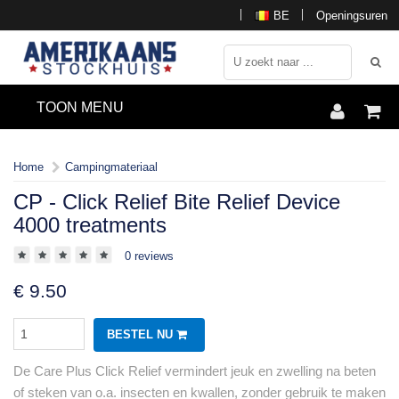
BE
Openingsuren
TOON MENU
Home
Campingmateriaal
CP - Click Relief Bite Relief Device
4000 treatments
0 reviews
€
9.50
BESTEL NU
De Care Plus Click Relief vermindert jeuk en zwelling na beten
of steken van o.a. insecten en kwallen, zonder gebruik te maken