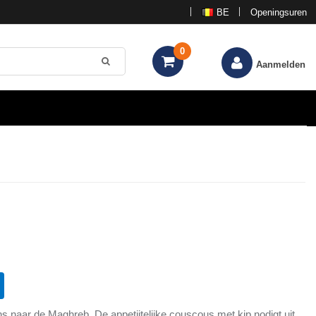
BE
Openingsuren
0
Aanmelden
ns naar de Maghreb. De appetijtelijke couscous met kip nodigt uit