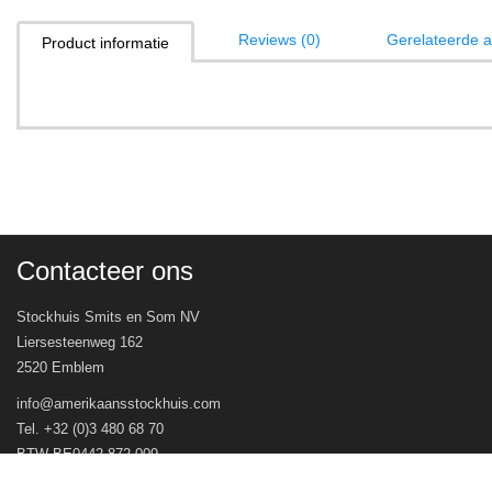
Reviews (0)
Gerelateerde ar
Product informatie
Contacteer ons
Stockhuis Smits en Som NV
Liersesteenweg 162
2520 Emblem
info@amerikaansstockhuis.com
Tel. +32 (0)3 480 68 70
BTW BE0442.872.009