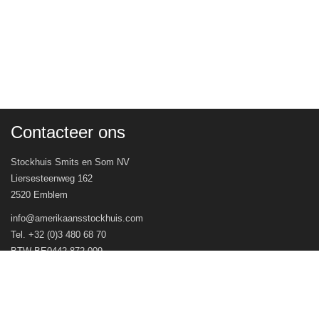
Contacteer ons
Stockhuis Smits en Som NV
Liersesteenweg 162
2520 Emblem
info@amerikaansstockhuis.com
Tel. +32 (0)3 480 68 70
BTW BE0442.872.009
Veel gestelde vragen
Openingsuren