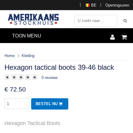
BE
Openingsuren
TOON MENU
Home
Kleding
Hexagon tactical boots 39-46 black
0 reviews
€
72.50
BESTEL NU
Hexagon Tactical Boots