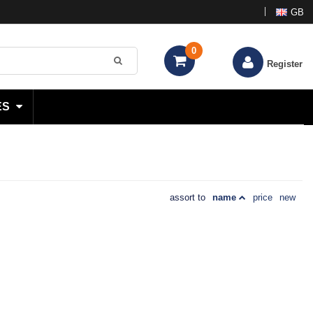
GB
0
Register
ES
assort to
name
price
new