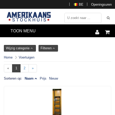
BE
Openingsuren
TOON MENU
Wijzig categorie
Filteren
Home
Voertuigen
«
1
2
»
Sorteren op:
Naam
Prijs
Nieuw