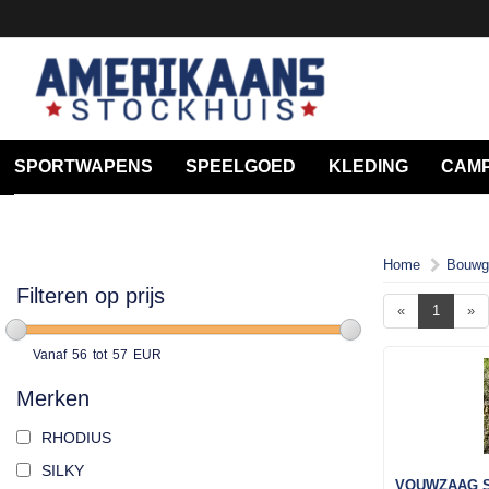
SPORTWAPENS
SPEELGOED
KLEDING
CAMP
Home
Bouwg
Filteren op prijs
«
1
»
Vanaf
56
tot
57
EUR
Merken
RHODIUS
SILKY
VOUWZAAG SI