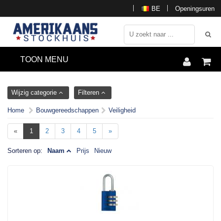
BE
Openingsuren
TOON MENU
Wijzig categorie
Filteren
Home
Bouwgereedschappen
Veiligheid
«
1
2
3
4
5
»
Sorteren op:
Naam
Prijs
Nieuw