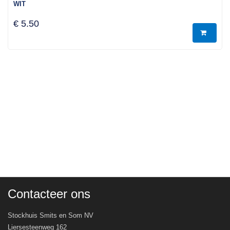
WIT
€ 5.50
Contacteer ons
Stockhuis Smits en Som NV
Liersesteenweg 162