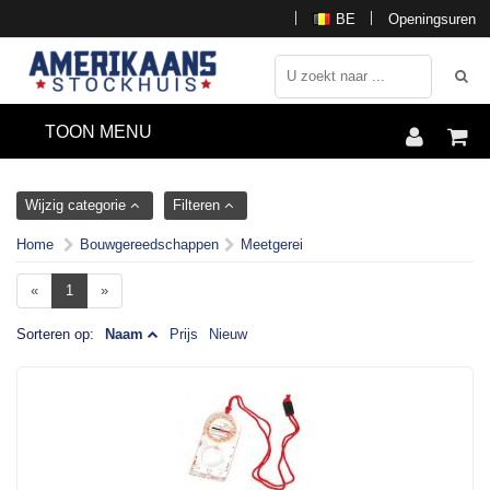
BE
Openingsuren
TOON MENU
Wijzig categorie
Filteren
Home
Bouwgereedschappen
Meetgerei
«
1
»
Sorteren op:
Naam
Prijs
Nieuw