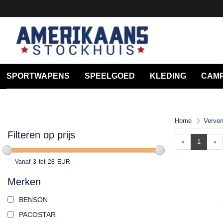
SPORTWAPENS
SPEELGOED
KLEDING
CAMP
Home
Verven
Filteren op prijs
«
1
»
Vanaf
3
tot
28
EUR
Merken
BENSON
PACOSTAR