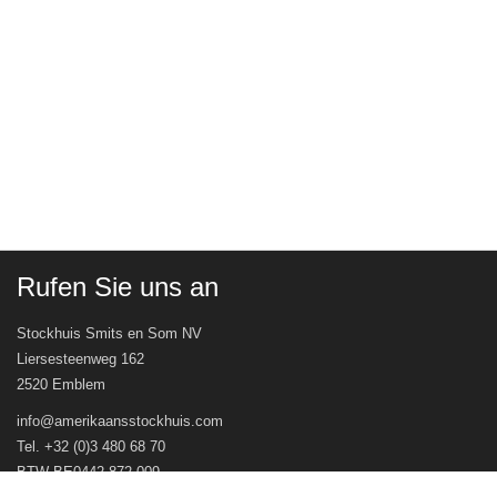
Rufen Sie uns an
Stockhuis Smits en Som NV
Liersesteenweg 162
2520 Emblem
info@amerikaansstockhuis.com
Tel. +32 (0)3 480 68 70
BTW BE0442.872.009