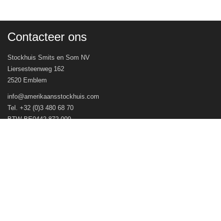
Contacteer ons
Stockhuis Smits en Som NV
Liersesteenweg 162
2520 Emblem
info@amerikaansstockhuis.com
Tel. +32 (0)3 480 68 70
BTW BE0442.872.009
Veel gestelde vragen
Openingsuren
Volg ons op
© Stockhuis Smits en Som NV 2026 - Webwinkel door
WinFakt! e-Commerce