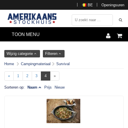
BE
Openingsuren
TOON MENU
Wijzig categorie
Filteren
Home
Campingmateriaal
Survival
«
1
2
3
4
»
Sorteren op:
Naam
Prijs
Nieuw