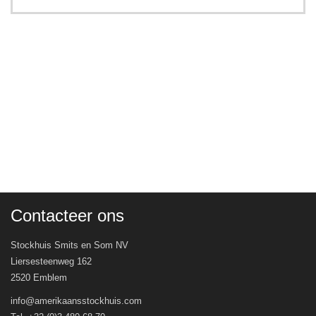
Contacteer ons
Stockhuis Smits en Som NV
Liersesteenweg 162
2520 Emblem
info@amerikaansstockhuis.com