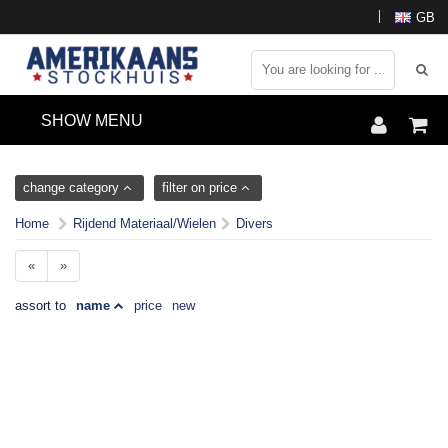
GB
SHOW MENU
change category
filter on price
Home
Rijdend Materiaal/Wielen
Divers
«
»
assort to
name
price
new