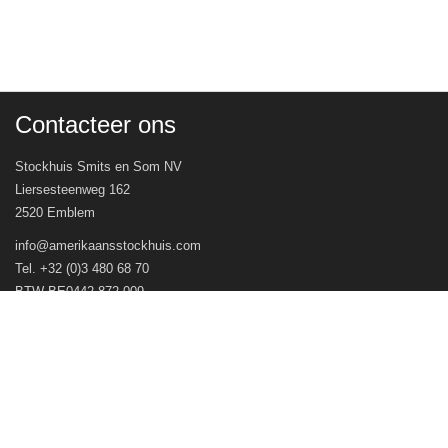
Contacteer ons
Stockhuis Smits en Som NV
Liersesteenweg 162
2520 Emblem
info@amerikaansstockhuis.com
Tel. +32 (0)3 480 68 70
BTW BE0442.872.009
Veel gestelde vragen
Openingsuren
Volg ons op