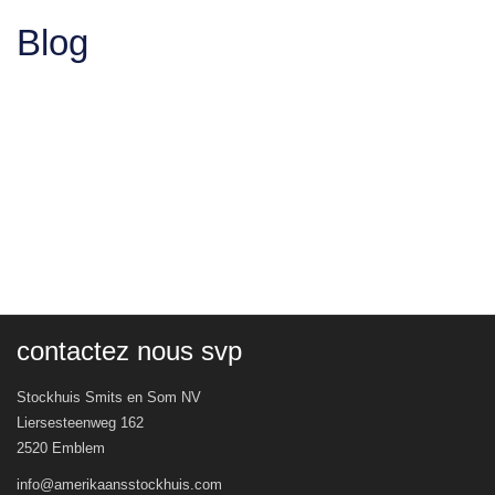
Blog
contactez nous svp
Stockhuis Smits en Som NV
Liersesteenweg 162
2520 Emblem
info@amerikaansstockhuis.com