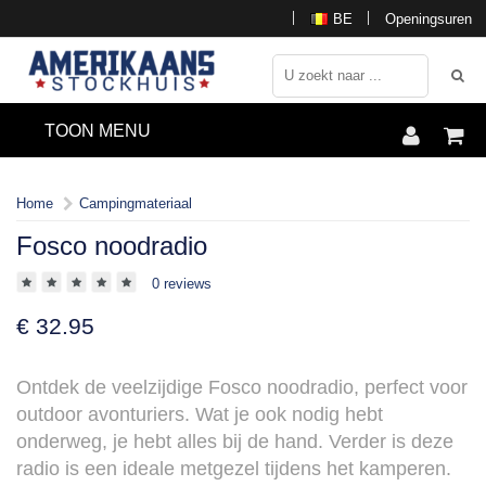
BE
Openingsuren
TOON MENU
Home
Campingmateriaal
Fosco noodradio
0 reviews
€
32.95
Ontdek de veelzijdige Fosco noodradio, perfect voor
outdoor avonturiers. Wat je ook nodig hebt
onderweg, je hebt alles bij de hand. Verder is deze
radio is een ideale metgezel tijdens het kamperen.