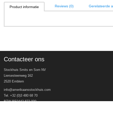
Reviews (0)
Gerelateerde ar
Product informatie
Contacteer ons
Stockhuis Smits en Som NV
Liersesteenweg 162
2520 Emblem
info@amerikaansstockhuis.com
Tel. +32 (0)3 480 68 70
BTW BE0442.872.009
© Stockhuis Smits en Som NV 2026 - Webwinkel door
WinFakt! e-Commerce