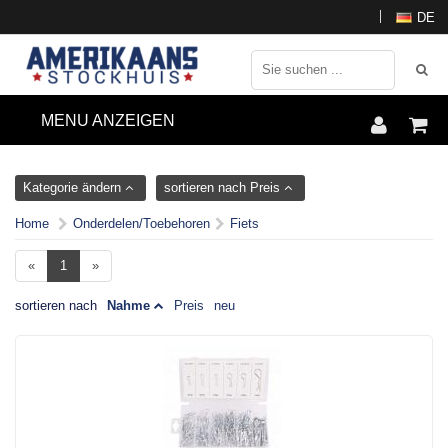
DE
MENU ANZEIGEN
Kategorie ändern
sortieren nach Preis
Home
Onderdelen/Toebehoren
Fiets
«
1
»
sortieren nach
Nahme
Preis
neu