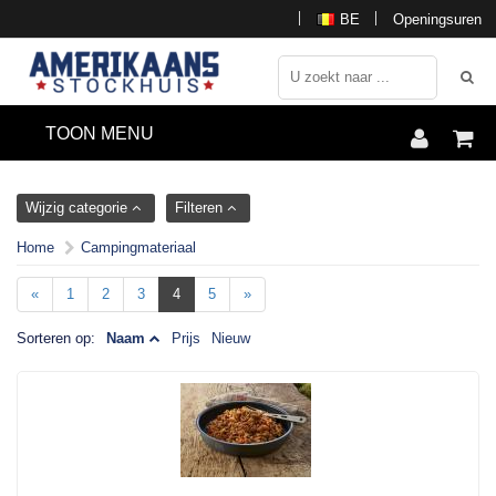
BE
Openingsuren
TOON MENU
Wijzig categorie
Filteren
Home
Campingmateriaal
«
1
2
3
4
5
»
Sorteren op:
Naam
Prijs
Nieuw