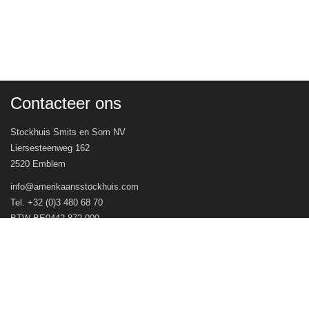
Contacteer ons
Stockhuis Smits en Som NV
Liersesteenweg 162
2520 Emblem
info@amerikaansstockhuis.com
Tel. +32 (0)3 480 68 70
BTW BE0442.872.009
Veel gestelde vragen
Openingsuren