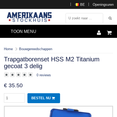
BE
Openingsuren
TOON MENU
Home
Bouwgereedschappen
Trapgatborenset HSS M2 Titanium
gecoat 3 delig
0 reviews
€
35.50
BESTEL NU