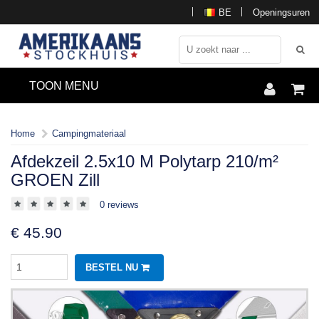
BE
Openingsuren
TOON MENU
Home
Campingmateriaal
Afdekzeil 2.5x10 M Polytarp 210/m²
GROEN Zill
0 reviews
€
45.90
BESTEL NU